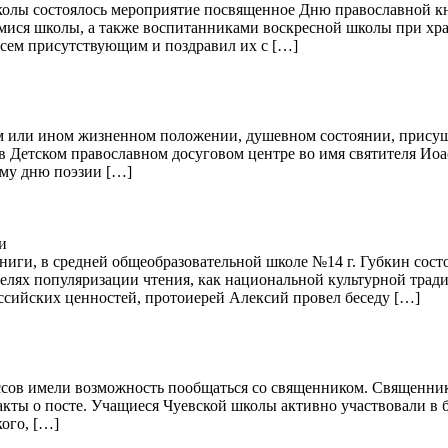
 школы состоялось мероприятие посвященное Дню православной 
ися школы, а также воспитанниками воскресной школы при хр
всем присутствующим и поздравил их с […]
м или ином жизненном положении, душевном состоянии, присуща 
 в Детском православном досуговом центре во имя святителя Ио
ому дню поэзии […]
и
книги, в средней общеобразовательной школе №14 г. Губкин сост
целях популяризации чтения, как национальной культурной трад
сийских ценностей, протоиерей Алексий провел беседу […]
лассов имели возможность пообщаться со священником. Священни
факты о посте. Учащиеся Чуевской школы активно участвовали в 
ого, […]