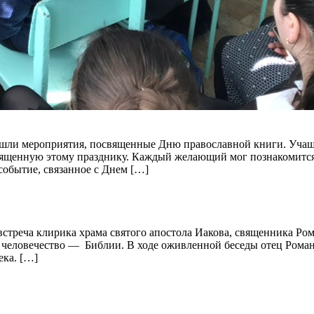
ошли мероприятия, посвященные Дню православной книги. Учащие
ященную этому празднику. Каждый желающий мог познакомится с
событие, связанное с Днем […]
 встреча клирика храма святого апостола Иакова, священника Ро
й человечество — Библии. В ходе оживленной беседы отец Роман
ека. […]