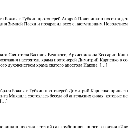
брата Божия г. Губкин протоиерей Андрей Половинкин посетил д
 дня Зимней Пасхи и поздравил всех с наступившим Новолетием 
памяти Святителя Василия Великого, Архиепископа Кессарии Кап
 возглавил настоятель храма протоиерей Димитрий Карпенко в 
ого духовенством храма святого апостола Иакова, […]
а, брата Божия г. Губкин протоиерей Димитрий Карпенко пришел 
га Михаила состоялась беседа об ангельских силах, которые н
 […]
овинкин посетил детский сад комбинированного развития «Ивуш