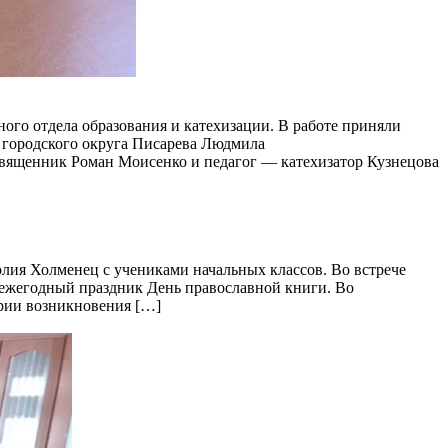
ого отдела образования и катехизации. В работе приняли
о городского округа Писарева Людмила
священник Роман Моисенко и педагог — катехизатор Кузнецова
олия Холменец с учениками начальных классов. Во встрече
е ежегодный праздник День православной книги. Во
ории возникновения […]