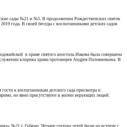
етские сады №21 и №5. В продолжении Рождественских святок
2019 года. В своей беседы с воспитанниками детских садов
подокийской в храме святого апостола Иакова была совершена
сослужении клирика храма протоиерея Андрея Половинкина. В
в гости к воспитанникам детского сада присмотра и
езримо, но явно присутствуют в жизни верующих людей.
ка» №21 г. Губкин. Четыре группы детей были на встрече с