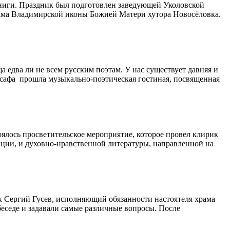
книги. Праздник был подготовлен заведующей Уколовской
ама Владимирской иконы Божией Матери хутора Новосёловка.
едва ли не всем русским поэтам. У нас существует давняя и
асафа прошла музыкально-поэтическая гостиная, посвященная
оялось просветительское мероприятие, которое провел клирик
иции, и духовно-нравственной литературы, направленной на
к Сергий Гусев, исполняющий обязанности настоятеля храма
беседе и задавали самые различные вопросы. После