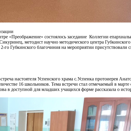
хизации
нтре «Преображение» состоялось заседание Коллегии епархиальн
 Сикуринец, методист научно методического центра Губкинског
 2-го Губкинского благочиния на мероприятии присутствовали 
встреча настоятеля Успенского храма с.Успенка протоиерея Анат
оличестве 16 школьников. Тема встречи стал отмечаемый в март
ва в доступной для младших учащихся форме рассказала о ист