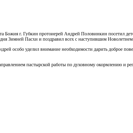
брата Божия г. Губкин протоиерей Андрей Половинкин посетил д
 дня Зимней Пасхи и поздравил всех с наступившим Новолетием 
ндрей особо уделил внимание необходимости дарить доброе пов
правлением пастырской работы по духовному окормлению и рег