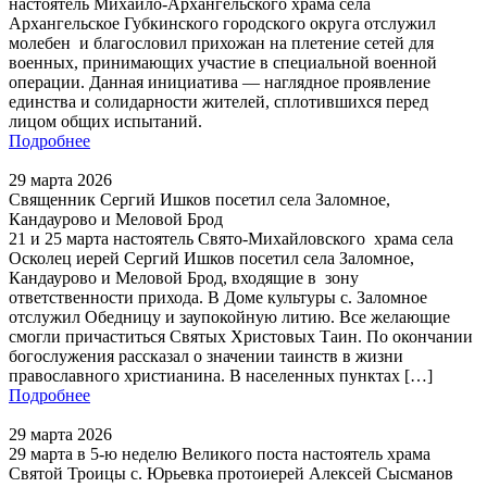
настоятель Михайло-Архангельского храма села
Архангельское Губкинского городского округа отслужил
молебен и благословил прихожан на плетение сетей для
военных, принимающих участие в специальной военной
операции. Данная инициатива — наглядное проявление
единства и солидарности жителей, сплотившихся перед
лицом общих испытаний.
Подробнее
29 марта 2026
Священник Сергий Ишков посетил села Заломное,
Кандаурово и Меловой Брод
21 и 25 марта настоятель Свято-Михайловского храма села
Осколец иерей Сергий Ишков посетил села Заломное,
Кандаурово и Меловой Брод, входящие в зону
ответственности прихода. В Доме культуры с. Заломное
отслужил Обедницу и заупокойную литию. Все желающие
смогли причаститься Святых Христовых Таин. По окончании
богослужения рассказал о значении таинств в жизни
православного христианина. В населенных пунктах […]
Подробнее
29 марта 2026
29 марта в 5-ю неделю Великого поста настоятель храма
Святой Троицы с. Юрьевка протоиерей Алексей Сысманов