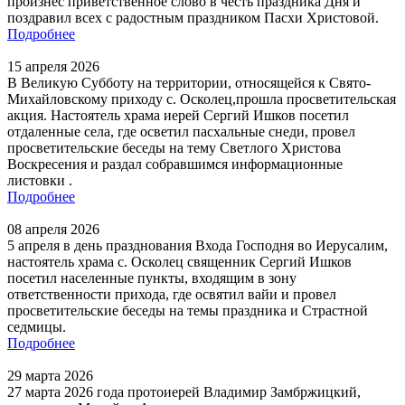
произнёс приветственное слово в честь праздника Дня и
поздравил всех с радостным праздником Пасхи Христовой.
Подробнее
15 апреля 2026
В Великую Субботу на территории, относящейся к Свято-
Михайловскому приходу с. Осколец,прошла просветительская
акция. Настоятель храма иерей Сергий Ишков посетил
отдаленные села, где осветил пасхальные снеди, провел
просветительские беседы на тему Светлого Христова
Воскресения и раздал собравшимся информационные
листовки .
Подробнее
08 апреля 2026
5 апреля в день празднования Входа Господня во Иерусалим,
настоятель храма с. Осколец священник Сергий Ишков
посетил населенные пункты, входящим в зону
ответственности прихода, где освятил вайи и провел
просветительские беседы на темы праздника и Страстной
седмицы.
Подробнее
29 марта 2026
27 марта 2026 года протоиерей Владимир Замбржицкий,