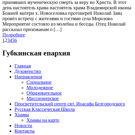
принявших мученическую смерть за веру во Христа. В этот
день настоятель храма настоятель храма Владимирской иконы
Божией матери х. Новоселовка протоиерей Николай Заяц
провёл встречу с жителями и гостями села Морозово.
Мероприятие состояло из молебна и беседы. Отец Николай
рассказал прихожанам о […]
Подробнее
1
2
3
4
5
6
Губкинская епархия
Главная
Духовенство
Направления
Социальное
Молодежное
Образовательное
Миссионерское
Просветительский центр свт. Иоасафа Белгородского
Русская Классическая Школа
Храмы
Храмы на карте
Новости
Контакты