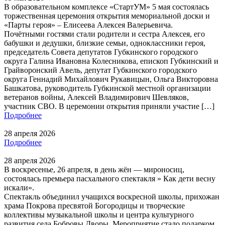
В образовательном комплексе «СтартУМ» 5 мая состоялась
торжественная церемония открытия мемориальной доски и
«Парты героя» – Елисеева Алексея Валерьевича.
Почётными гостями стали родители и сестра Алексея, его
бабушки и дедушки, близкие семьи, одноклассники героя,
председатель Совета депутатов Губкинского городского
округа Галина Ивановна Колесникова, епископ Губкинский и
Грайворонский Авель, депутат Губкинского городского
округа Геннадий Михайлович Рукавицын, Ольга Викторовна
Башкатова, руководитель Губкинской местной организации
ветеранов войны, Алексей Владимирович Шевляков,
участник СВО. В церемонии открытия приняли участие […]
Подробнее
28 апреля 2026
Подробнее
28 апреля 2026
В воскресенье, 26 апреля, в день жён — мироносиц,
состоялась премьера пасхального спектакля » Как дети весну
искали».
Спектакль объединил учащихся воскресной школы, прихожан
храма Покрова пресвятой Богородицы и творческие
коллективы музыкальной школы и центра культурного
развития села Бобровы Дворы. Мероприятие стало подарком