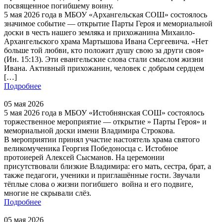
посвященное погибшему воину.
5 мая 2026 года в МБОУ «Архангельская СОШ» состоялось
значимое событие — открытие Парты Героя и мемориальной
доски в честь нашего земляка и прихожанина Михаило-
Архангельского храма Мартышова Ивана Сергеевича. «Нет
больше той любви, кто положит душу свою за други своя»
(Ин. 15:13). Эти евангельские слова стали смыслом жизни
Ивана. Активный прихожанин, человек с добрым сердцем
[…]
Подробнее
05 мая 2026
5 мая 2026 года в МБОУ «Истобнянская СОШ» состоялось
торжественное мероприятие — открытие » Парты Героя» и
мемориальной доски имени Владимира Строкова.
В мероприятии принял участие настоятель храма святого
великомученика Георгия Победоносца с. Истобное
протоиерей Алексей Сысманов. На церемонии
присутствовали близкие Владимира: его мать, сестра, брат, а
также педагоги, ученики и приглашённые гости. Звучали
тёплые слова о жизни погибшего война и его подвиге,
многие не скрывали слёз.
Подробнее
05 мая 2026