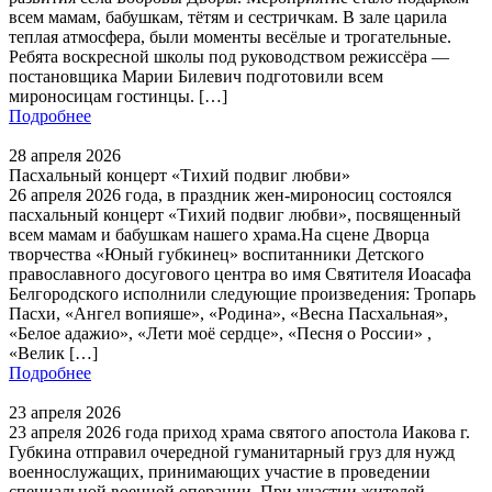
всем мамам, бабушкам, тётям и сестричкам. В зале царила
теплая атмосфера, были моменты весёлые и трогательные.
Ребята воскресной школы под руководством режиссёра —
постановщика Марии Билевич подготовили всем
мироносицам гостинцы. […]
Подробнее
28 апреля 2026
Пасхальный концерт «Тихий подвиг любви»
26 апреля 2026 года, в праздник жен-мироносиц состоялся
пасхальный концерт «Тихий подвиг любви», посвященный
всем мамам и бабушкам нашего храма.На сцене Дворца
творчества «Юный губкинец» воспитанники Детского
православного досугового центра во имя Святителя Иоасафа
Белгородского исполнили следующие произведения: Тропарь
Пасхи, «Ангел вопияше», «Родина», «Весна Пасхальная»,
«Белое адажио», «Лети моё сердце», «Песня о России» ,
«Велик […]
Подробнее
23 апреля 2026
23 апреля 2026 года приход храма святого апостола Иакова г.
Губкина отправил очередной гуманитарный груз для нужд
военнослужащих, принимающих участие в проведении
специальной военной операции. При участии жителей