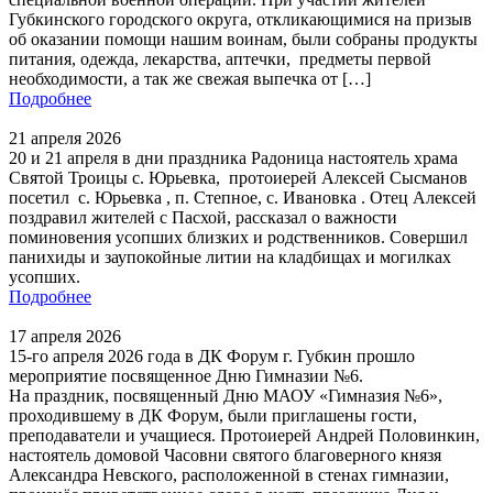
Губкинского городского округа, откликающимися на призыв
об оказании помощи нашим воинам, были собраны продукты
питания, одежда, лекарства, аптечки, предметы первой
необходимости, а так же свежая выпечка от […]
Подробнее
21 апреля 2026
20 и 21 апреля в дни праздника Радоница настоятель храма
Святой Троицы с. Юрьевка, протоиерей Алексей Сысманов
посетил с. Юрьевка , п. Степное, с. Ивановка . Отец Алексей
поздравил жителей с Пасхой, рассказал о важности
поминовения усопших близких и родственников. Совершил
панихиды и заупокойные литии на кладбищах и могилках
усопших.
Подробнее
17 апреля 2026
15-го апреля 2026 года в ДК Форум г. Губкин прошло
мероприятие посвященное Дню Гимназии №6.
На праздник, посвященный Дню МАОУ «Гимназия №6»,
проходившему в ДК Форум, были приглашены гости,
преподаватели и учащиеся. Протоиерей Андрей Половинкин,
настоятель домовой Часовни святого благоверного князя
Александра Невского, расположенной в стенах гимназии,