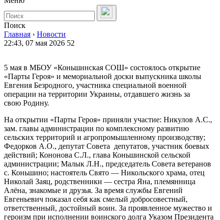
Меню
Поиск
Главная
›
Новости
22:43, 07 мая 2026
52
5 мая в МБОУ «Коньшинская СОШ» состоялось открытие
«Парты Героя» и мемориальной доски выпускника школы
Евгения Безродного, участника специальной военной
операции на территории Украины, отдавшего жизнь за
свою Родину.
На открытии «Парты Героя» приняли участие: Никулов А.С.,
зам. главы администрации по комплексному развитию
сельских территорий и агропромышленному производству;
Федорков А.О., депутат Совета депутатов, участник боевых
действий; Кононова С.Л., глава Коньшинской сельской
администрации; Малык Л.Н., председатель Совета ветеранов
с. Коньшино; настоятель Свято — Никольского храма, отец
Николай Заяц, родственники — сестра Яна, племянница
Алёна, знакомые и друзья. За время службы Евгений
Евгеньевич показал себя как смелый добросовестный,
ответственный, достойный воин. За проявленное мужество и
героизм при исполнении воинского долга Указом Президента