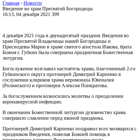
Главная
›
Новости
Введение во храм Пресвятой Богородицы
16:13, 04 декабря 2021
399
4 декабря 2021 года в двунадесятый праздник Введения во
храм Пресвятой Владычицы нашей Богородицы и
Приснодевы Марии в храме святого апостола Иакова, брата
Божия г. Губкин была совершена праздничная Божественная
литургия.
Богослужение возглавил настоятель храма, благочинный 2-го
Губкинского округа протоиерей Димитрий Карпенко в
сослужении клириков храма иеромонаха Ювеналия
(Ролинского) и протоиерея Алексия Понкратова.
За богослужением возносились молитвы о преодолении
коронавирусной инфекции.
В окончании Божественной литургии духовенство храма
совершило славление перед иконой праздника.
Протоиерей Димитрий Карпенко поздравил всех молящихся с
праздником Введения, пожелав Божией помощь в
прохождении поприща Рождественского поста.