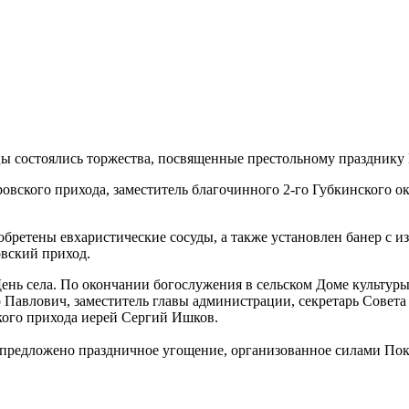
цы состоялись торжества, посвященные престольному празднику 
овского прихода, заместитель благочинного 2-го Губкинского 
бретены евхаристические сосуды, а также установлен банер с 
овский приход.
нь села. По окончании богослужения в сельском Доме культуры
Павлович, заместитель главы администрации, секретарь Совета 
ского прихода иерей Сергий Ишков.
предложено праздничное угощение, организованное силами Пок