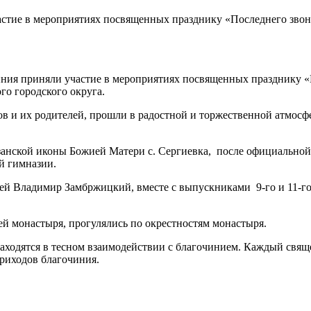
стие в мероприятиях посвященных празднику «Последнего звон
чиния приняли участие в мероприятиях посвященных празднику 
го городского округа.
 и их родителей, прошли в радостной и торжественной атмосфе
занской иконы Божией Матери с. Сергиевка, после официальной
й гимназии.
ерей Владимир Замбржицкий, вместе с выпускниками 9-го и 11-г
ей монастыря, прогулялись по окрестностям монастыря.
находятся в тесном взаимодействии с благочинием. Каждый свя
приходов благочиния.