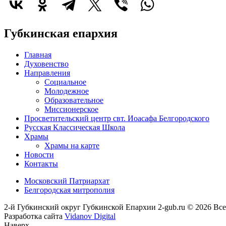
Губкинская епархия
Главная
Духовенство
Направления
Социальное
Молодежное
Образовательное
Миссионерское
Просветительский центр свт. Иоасафа Белгородского
Русская Классическая Школа
Храмы
Храмы на карте
Новости
Контакты
Московский Патриархат
Белгородская митрополия
2-й Губкинский округ Губкинской Епархии 2-gub.ru © 2026 Вс
Разработка сайта
Vidanov Digital
Наверх