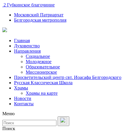
2 Губкинское благочиние
Московский Патриархат
Белгородская митрополия
Главная
Духовенство
Направления
Социальное
Молодежное
Образовательное
Миссионерское
Просветительский центр свт. Иоасафа Белгородского
Русская Классическая Школа
Храмы
Храмы на карте
Новости
Контакты
Меню
Поиск