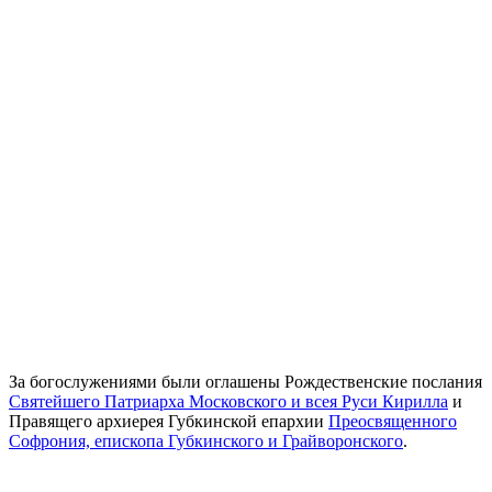
За богослужениями были оглашены Рождественские послания
Святейшего Патриарха Московского и всея Руси Кирилла
и
Правящего архиерея Губкинской епархии
Преосвященного
Софрония, епископа Губкинского и Грайворонского
.