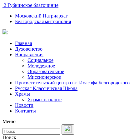
2 Губкинское благочиние
Московский Патриархат
Белгородская митрополия
Главная
Духовенство
Направления
Социальное
Молодежное
Образовательное
Миссионерское
Просветительский центр свт. Иоасафа Белгородского
Русская Классическая Школа
Храмы
Храмы на карте
Новости
Контакты
Меню
Поиск