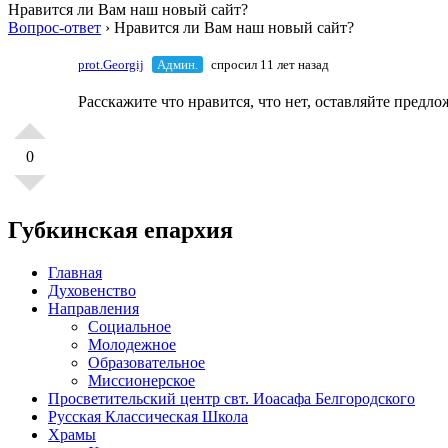
Нравится ли Вам наш новый сайт?
Вопрос-ответ
›
Нравится ли Вам наш новый сайт?
prot.Georgij
Админ.
спросил 11 лет назад
Расскажите что нравится, что нет, оставляйте пред
0
Губкинская епархия
Главная
Духовенство
Направления
Социальное
Молодежное
Образовательное
Миссионерское
Просветительский центр свт. Иоасафа Белгородского
Русская Классическая Школа
Храмы