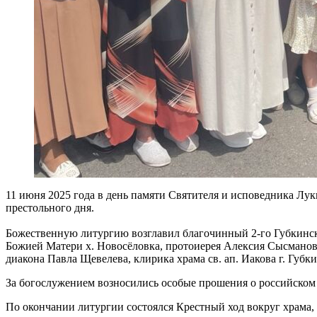
11 июня 2025 года в день памяти Святителя и исповедника Лу
престольного дня.
Божественную литургию возглавил благочинный 2-го Губкинск
Божией Матери х. Новосёловка, протоиерея Алексия Сысманова,
диакона Павла Щевелева, клирика храма св. ап. Иакова г. Губки
За богослужением возносились особые прошения о российском 
По окончании литургии состоялся Крестный ход вокруг храма,