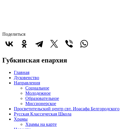
Поделиться
Губкинская епархия
Главная
Духовенство
Направления
Социальное
Молодежное
Образовательное
Миссионерское
Просветительский центр свт. Иоасафа Белгородского
Русская Классическая Школа
Храмы
Храмы на карте