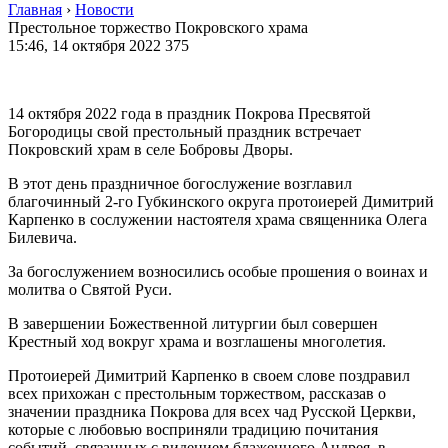
Главная
›
Новости
Престольное торжество Покровского храма
15:46, 14 октября 2022
375
14 октября 2022 года в праздник Покрова Пресвятой
Богородицы свой престольный праздник встречает
Покровский храм в селе Бобровы Дворы.
В этот день праздничное богослужение возглавил
благочинный 2-го Губкинского округа протоиерей Димитрий
Карпенко в сослужении настоятеля храма священника Олега
Билевича.
За богослужением возносились особые прошения о воинах и
молитва о Святой Руси.
В завершении Божественной литургии был совершен
Крестный ход вокруг храма и возглашены многолетия.
Протоиерей Димитрий Карпенко в своем слове поздравил
всех прихожан с престольным торжеством, рассказав о
значении праздника Покрова для всех чад Русской Церкви,
которые с любовью восприняли традицию почитания
событий, связанных с видением блаженного Андрея, в