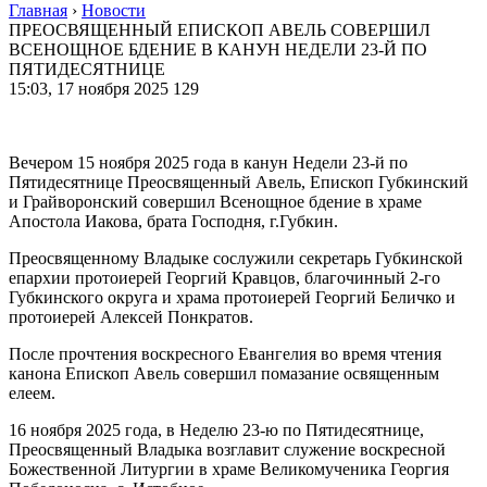
Главная
›
Новости
ПРЕОСВЯЩЕННЫЙ ЕПИСКОП АВЕЛЬ СОВЕРШИЛ
ВСЕНОЩНОЕ БДЕНИЕ В КАНУН НЕДЕЛИ 23-Й ПО
ПЯТИДЕСЯТНИЦЕ
15:03, 17 ноября 2025
129
Вечером 15 ноября 2025 года в канун Недели 23-й по
Пятидесятнице Преосвященный Авель, Епископ Губкинский
и Грайворонский совершил Всенощное бдение в храме
Апостола Иакова, брата Господня, г.Губкин.
Преосвященному Владыке сослужили секретарь Губкинской
епархии протоиерей Георгий Кравцов, благочинный 2-го
Губкинского округа и храма протоиерей Георгий Беличко и
протоиерей Алексей Понкратов.
После прочтения воскресного Евангелия во время чтения
канона Епископ Авель совершил помазание освященным
елеем.
16 ноября 2025 года, в Неделю 23-ю по Пятидесятнице,
Преосвященный Владыка возглавит служение воскресной
Божественной Литургии в храме Великомученика Георгия