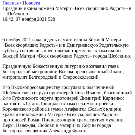
Главная
›
Новости
Праздник иконы Божией Матери «Всех скорбящих Радость» в
г. Шебекино
19:42, 07 ноября 2021
528
6 ноября 2021 года, в день памяти иконы Божией Матери
«Всех скорбящих Радость» и в Дмитриевскую Родительскую
субботу состоялись престольные торжества храма иконы
Божией Матери «Всех скорбящих Радость» города Шебекино.
Праздничную Божественную литургию возглавил глава
Белгородской митрополии Высокопреосвященный Иоанн,
митрополит Белгородский и Старооскольский.
Его Высокопреосвященству сослужили: благочинный
Шебекинского округа протоиерей Петр Иванов; благочинный
2-го Губкинского округа протоиерей Димитрий Карпенко;
настоятель Свято-Троицкого храма села Новотроевка
Корочанского района игумен Агафангел (Белых); клирик
храма иконы Божией Матери «Всех скорбящих Радость»
протоиерей Роман Пивнев; клирик храма святых мучениц
Веры, Надежды, Любови и матери их Софии города
Белгорода священник Александр Фокин.