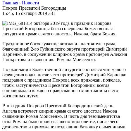
Главная
›
Новости
Покров Пресвятой Богородицы
15:45, 15 октября 2019
331
14 октября 2019 года в праздник Покрова
Пресвятой Богородицы была совершена Божественная
литургия в храме святого апостола Иакова, брата Божия.
Праздничное богослужение возглавил настоятель храма,
благочинный 2-го Губкинского округа протоиерей Димитрий
Карпенко, в сослужении клириков храма протоиерея Алексия
Понкратова и священника Романа Моисеенко.
По окончании Божественной литургии состоялся чин малого
освящения воды, после чего протоиерей Димитрий Карпенко
поздравил с праздником Покрова всех прихожан, пожелав,
чтобы заступничество Пресвятой Богородицы всегда
сопровождало каждого православного христианина в его
жизненных путях.
В праздник Покрова Пресвятой Богородицы свой день
Ангела встречает клирик храма святого апостола Иакова
священник Роман Моисеенко. В честь дня тезоименитства
отца Романа было провозглашено многолетие, после чего
духовенство и прихожане поздравили батюшку с именинами.