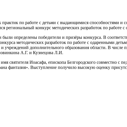
 практик по работе с детьми с выдающимися способностями и с
ялся региональный конкурс методических разработок по работе с
 были определены победители и призёры конкурса. В соответств
 конкурса методических разработок по работе с одаренными деть
и учреждений дополнительного образования области. В числе п
овинкина А.Г. и Кузнецова Л.И.
о имя святителя Иоасафа, епископа Белгородского совместно с 
трана фантазия». Выступление получило высокую оценку присутс