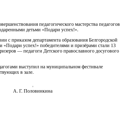
овершенствования педагогического мастерства педагогов
 одаренными детьми «Подари успех!».
ии с приказом департамента образования Белгородской
ми «Подари успех!» победителями и призёрами стали 13
ризеров — педагоги Детского православного досугового
педагогами выступил на муниципальном фестивале
твующих в зале.
А. Г. Половинкина