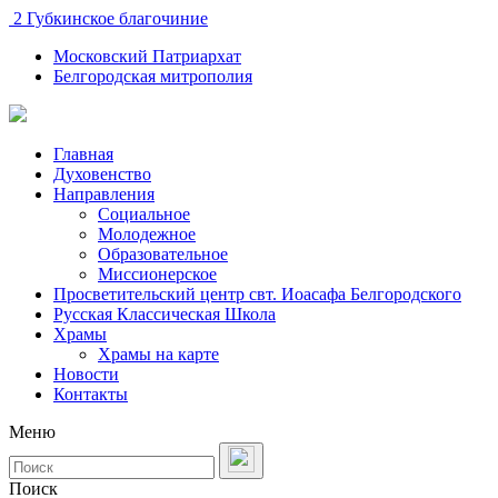
2 Губкинское благочиние
Московский Патриархат
Белгородская митрополия
Главная
Духовенство
Направления
Социальное
Молодежное
Образовательное
Миссионерское
Просветительский центр свт. Иоасафа Белгородского
Русская Классическая Школа
Храмы
Храмы на карте
Новости
Контакты
Меню
Поиск