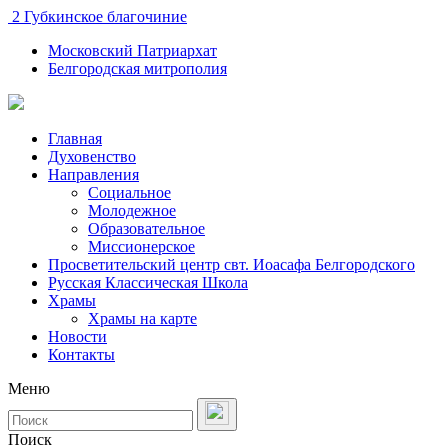
2 Губкинское благочиние
Московский Патриархат
Белгородская митрополия
Главная
Духовенство
Направления
Социальное
Молодежное
Образовательное
Миссионерское
Просветительский центр свт. Иоасафа Белгородского
Русская Классическая Школа
Храмы
Храмы на карте
Новости
Контакты
Меню
Поиск