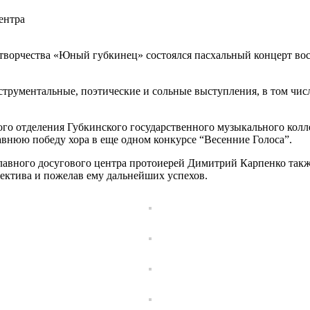
ентра
о творчества «Юный губкинец» состоялся пасхальный концерт во
струментальные, поэтические и сольные выступления, в том чис
го отделения Губкинского государственного музыкального кол
внюю победу хора в еще одном конкурсе “Весенние Голоса”.
лавного досугового центра протоиерей Димитрий Карпенко также
ектива и пожелав ему дальнейших успехов.