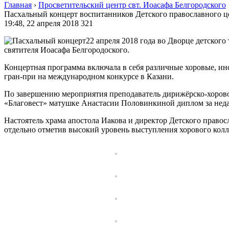
Главная
›
Просветительский центр свт. Иоасафа Белгородского
Пасхальный концерт воспитанников Детского православного ц
19:48, 22 апреля 2018
321
22 апреля 2018 года во Дворце детског
святителя Иоасафа Белгородоского.
Концертная программа включала в себя различные хоровые, ин
гран-при на международном конкурсе в Казани.
По завершению мероприятия преподаватель дирижёрско-хорово
«Благовест» матушке Анастасии Половинкиной диплом за неда
Настоятель храма апостола Иакова и директор Детского правос
отдельно отметив высокий уровень выступления хорового колл