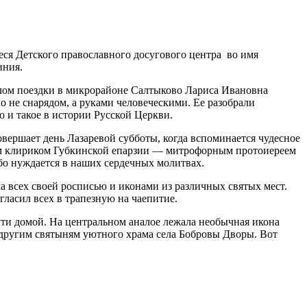
ся Детского православного досугового центра во имя
иния.
алом поездки в микрорайоне Салтыково Лариса Ивановна
но не снарядом, а руками человеческими. Ее разобрали
о и такое в истории Русской Церкви.
вершает день Лазаревой субботы, когда вспоминается чудесное
шим клириком Губкинской епарзии — митрофорным протоиереем
бо нуждается в наших сердечных молитвах.
ла всех своей росписью и иконами из различных святых мест.
ласил всех в трапезную на чаепитие.
ти домой. На центральном аналое лежала необычная икона
 другим святыням уютного храма села Бобровы Дворы. Вот