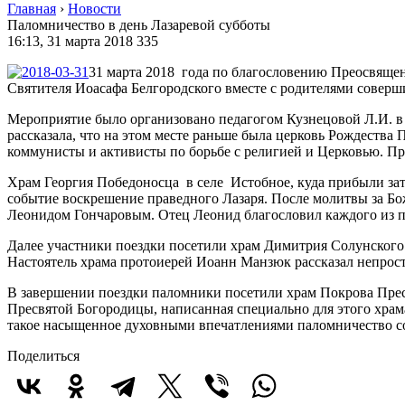
Главная
›
Новости
Паломничество в день Лазаревой субботы
16:13, 31 марта 2018
335
31 марта 2018 года по благословению Преосвящен
Святителя Иоасафа Белгородского вместе с родителями соверш
Мероприятие было организовано педагогом Кузнецовой Л.И. в
рассказала, что на этом месте раньше была церковь Рождества 
коммунисты и активисты по борьбе с религией и Церковью. При
Храм Георгия Победоносца в селе Истобное, куда прибыли зате
событие воскрешение праведного Лазаря. После молитвы за Б
Леонидом Гончаровым. Отец Леонид благословил каждого из па
Далее участники поездки посетили храм Димитрия Солунского в
Настоятель храма протоиерей Иоанн Манзюк рассказал непрост
В завершении поездки паломники посетили храм Покрова Прес
Пресвятой Богородицы, написанная специально для этого храм
такое насыщенное духовными впечатлениями паломничество со
Поделиться