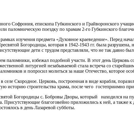
ного Софрония, епископа Губкинского и Грайворонского учащие
или паломническую поездку по храмам 2-го Губкинского благоч
 рамках изучения предмета «Духовное краеведение». Перед нач
Пресвятой Богородицы, которая в 1942-1943 гг. была разрушена, 
сутствующие дети с трудом представляли, что не так давно был
м паломники, избежал подобной участи. В этот день Церковь со
ожественной литургией незабываемой стала встреча со старей
ломников и попросил молиться за наше Отечество, которое осо
 селе Скородное. Церковь, построенная в виде корабля, порази
ую историю строительства храма, после чего гостеприимно приг
вятой Богородицы с. Бобровы Дворы, который находился на пу
а. Присутствующие благоговейно приложились к ней, а также к
стоялось в день Лазаревой субботы.