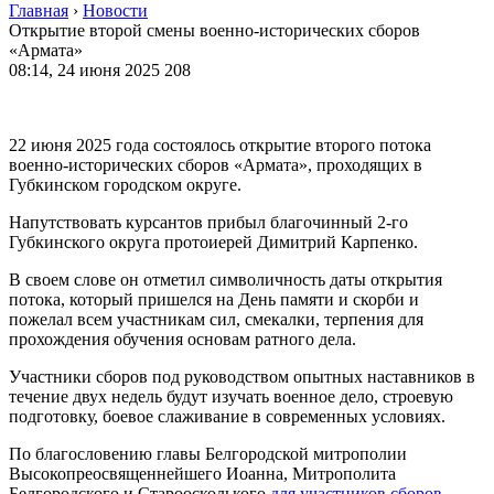
Главная
›
Новости
Открытие второй смены военно-исторических сборов
«Армата»
08:14, 24 июня 2025
208
22 июня 2025 года состоялось открытие второго потока
военно-исторических сборов «Армата», проходящих в
Губкинском городском округе.
Напутствовать курсантов прибыл благочинный 2-го
Губкинского округа протоиерей Димитрий Карпенко.
В своем слове он отметил символичность даты открытия
потока, который пришелся на День памяти и скорби и
пожелал всем участникам сил, смекалки, терпения для
прохождения обучения основам ратного дела.
Участники сборов под руководством опытных наставников в
течение двух недель будут изучать военное дело, строевую
подготовку, боевое слаживание в современных условиях.
По благословению главы Белгородской митрополии
Высокопреосвященнейшего Иоанна, Митрополита
Белгородского и Староосколького
для участников сборов