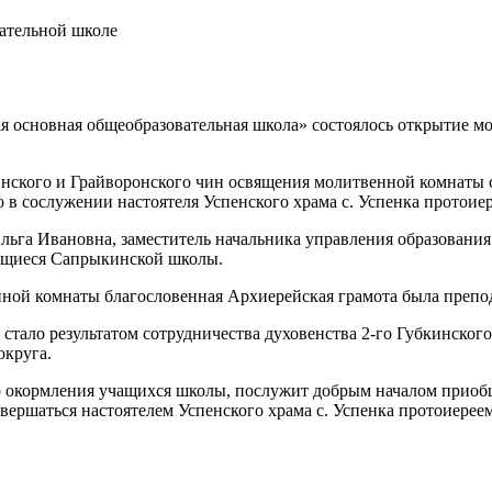
ательной школе
я основная общеобразовательная школа» состоялось открытие м
ского и Грайворонского чин освящения молитвенной комнаты с
о в сослужении настоятеля Успенского храма с. Успенка протои
ьга Ивановна, заместитель начальника управления образования
чащиеся Сапрыкинской школы.
нной комнаты благословенная Архиерейская грамота была пре
тало результатом сотрудничества духовенства 2-го Губкинског
округа.
о окормления учащихся школы, послужит добрым началом приоб
овершаться настоятелем Успенского храма с. Успенка протоиере