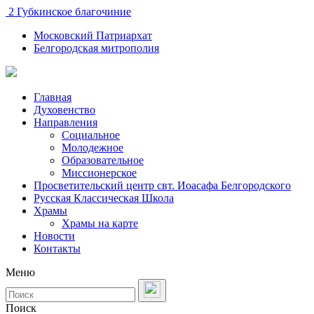
2 Губкинское благочиние
Московский Патриархат
Белгородская митрополия
Главная
Духовенство
Направления
Социальное
Молодежное
Образовательное
Миссионерское
Просветительский центр свт. Иоасафа Белгородского
Русская Классическая Школа
Храмы
Храмы на карте
Новости
Контакты
Меню
Поиск