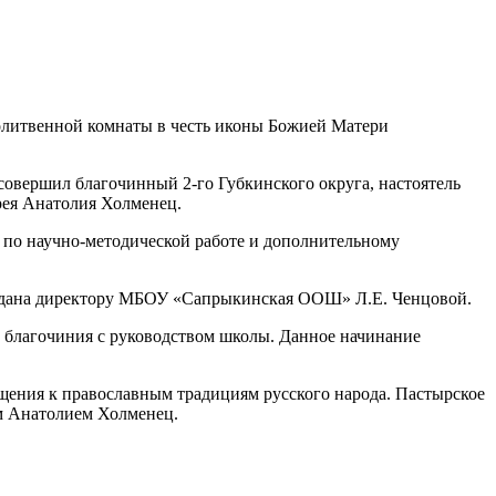
олитвенной комнаты в честь иконы Божией Матери
овершил благочинный 2-го Губкинского округа, настоятель
ерея Анатолия Холменец.
 по научно-методической работе и дополнительному
подана директору МБОУ «Сапрыкинская ООШ» Л.Е. Ченцовой.
о благочиния с руководством школы. Данное начинание
щения к православным традициям русского народа. Пастырское
ем Анатолием Холменец.