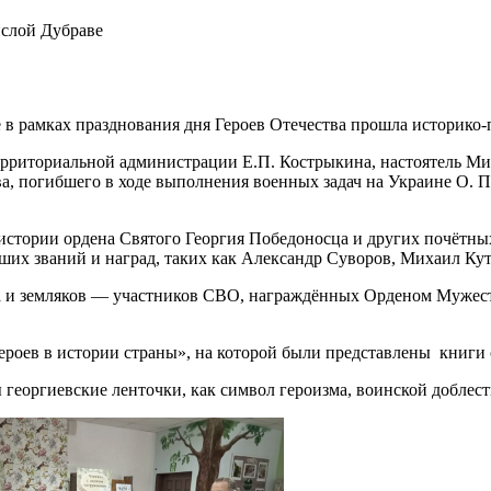
слой Дубраве
 в рамках празднования дня Героев Отечества прошла историко-
территориальной администрации Е.П. Кострыкина, настоятель Ми
погибшего в ходе выполнения военных задач на Украине О. П. 
 истории ордена Святого Георгия Победоносца и других почётны
их званий и наград, таких как Александр Суворов, Михаил Кут
 и земляков — участников СВО, награждённых Орденом Мужеств
оев в истории страны», на которой были представлены книги о
 георгиевские ленточки, как символ героизма, воинской доблес