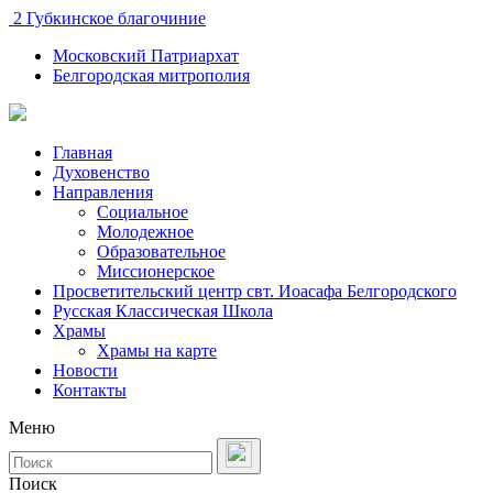
2 Губкинское благочиние
Московский Патриархат
Белгородская митрополия
Главная
Духовенство
Направления
Социальное
Молодежное
Образовательное
Миссионерское
Просветительский центр свт. Иоасафа Белгородского
Русская Классическая Школа
Храмы
Храмы на карте
Новости
Контакты
Меню
Поиск