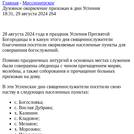
Главная
›
Миссионерское
Духовное окормление прихожан в дни Успения
18:31, 29 августа 2024
264
28 августа 2024 года в праздник Успения Пресвятой
Богородицы и в канун этого дня священнослужители
благочиния посетили окормляемые населенные пункты для
совершения богослужений.
Помимо праздничных литургий в основных местах служения
были совершены обедницы с чином причащением мирян,
молебны, а также соборования и причащение больных
прихожан на дому.
В эти Успенские дни священнослужители посетили свою
паству в следующих населенных пунктах:
с. Богословка;
с. Вислая Дубрава;
х. Калинин
с. Кладовое;
с. Мелавое;
х. Морозово;