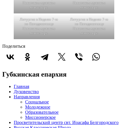
Никитском мужском
Никитском мужском
монастыре
монастыре
Литургия в Неделю 7-ю
Литургия в Неделю 7-ю
по Пятидесятнице
по Пятидесятнице
Никитском мужском
Никитском мужском
монастыре
монастыре
Поделиться
Губкинская епархия
Главная
Духовенство
Направления
Социальное
Молодежное
Образовательное
Миссионерское
Просветительский центр свт. Иоасафа Белгородского
Русская Классическая Школа