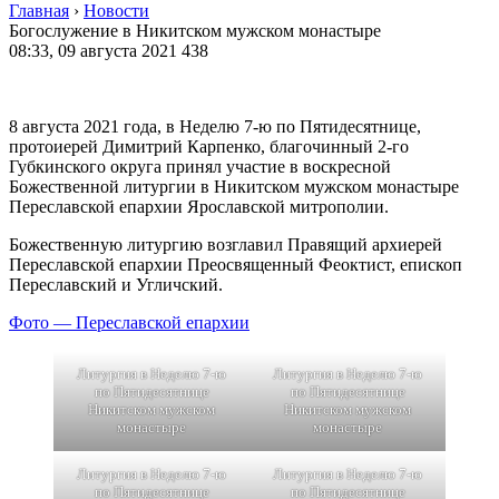
Главная
›
Новости
Богослужение в Никитском мужском монастыре
08:33, 09 августа 2021
438
8 августа 2021 года, в Неделю 7-ю по Пятидесятнице,
протоиерей Димитрий Карпенко, благочинный 2-го
Губкинского округа принял участие в воскресной
Божественной литургии в Никитском мужском монастыре
Переславской епархии Ярославской митрополии.
Божественную литургию возглавил Правящий архиерей
Переславской епархии Преосвященный Феоктист, епископ
Переславский и Угличский.
Фото — Переславской епархии
Литургия в Неделю 7-ю
Литургия в Неделю 7-ю
по Пятидесятнице
по Пятидесятнице
Никитском мужском
Никитском мужском
монастыре
монастыре
Литургия в Неделю 7-ю
Литургия в Неделю 7-ю
по Пятидесятнице
по Пятидесятнице