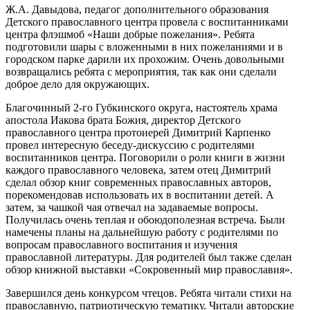
Ж.А. Давыдова, педагог дополнительного образования
Детского православного центра провела с воспитанниками
центра флэшмоб «Наши добрые пожелания». Ребята
подготовили шары с вложенными в них пожеланиями и в
городском парке дарили их прохожим. Очень довольными
возвращались ребята с мероприятия, так как они сделали
доброе дело для окружающих.
Благочинный 2-го Губкинского округа, настоятель храма
апостола Иакова брата Божия, директор Детского
православного центра протоиерей Димитрий Карпенко
провел интересную беседу-дискуссию с родителями
воспитанников центра. Поговорили о роли книги в жизни
каждого православного человека, затем отец Димитрий
сделал обзор книг современных православных авторов,
порекомендовав использовать их в воспитании детей. А
затем, за чашкой чая отвечал на задаваемые вопросы.
Получилась очень теплая и обоюдополезная встреча. Были
намечены планы на дальнейшую работу с родителями по
вопросам православного воспитания и изучения
православной литературы. Для родителей был также сделан
обзор книжной выставки «Сокровенный мир православия».
Завершился день конкурсом чтецов. Ребята читали стихи на
православную, патриотическую тематику. Читали авторские