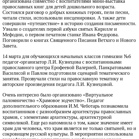
организована совместно с воспитателями мини-выставка
православных книг для детей дошкольного возраста.
Состоялся разговор о добрых книжных героях, пели песни,
читали стихи, использовали инсценировки. А также дети
совершили «путешествие» в историю создания письменности.
Узнали о создателях первой азбуки святых Кирилле и
Мефодии, о первом печатном станке Ивана Федорова.
Поговорили о книгах Священного Писания Ветхого и Нового
Завета.
14 марта для обучающихся начальных классов гимназии №6
педагог-организатор Л.И. Кузнецова с воспитанниками
православного центра Ерофеевой Валерией, Панкратовыми
Василисой и Павлом подготовили сценарий тематического
занятия. Прозвучали стихи на православную тематику и
авторские произведения педагога Л.И. Кузнецовой.
Очень интересно было организовано «Виртуальное
паломничество «Храмовое зодчество». Педагог
дополнительного образования И.М. Чеботарь познакомила
воспитанников с разнообразием архитектуры православных
храмов, с элементами архитектуры, архитектурной
символикой. Еще раз напомнила о том, какое значение имеет
храм для человека, что храм является не только святыней, но и
сокровищем русской культуры. В мероприятии использовала