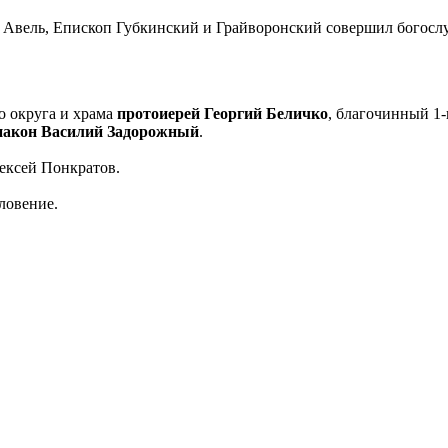
й Авель, Епископ Губкинский и Грайворонский совершил богослу
о округа и храма
протоиерей Георгий Беличко
, благочинный 1-
иакон Василий Задорожный
.
ексей Понкратов.
ловение.